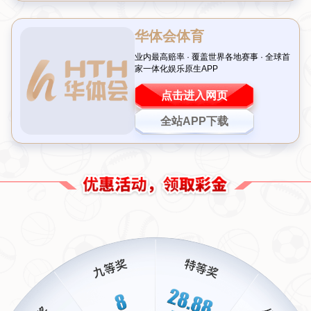
然而，在这紧张的13分钟里，现场也发生了一些令人揪心的插曲。部
分队友和工作人员出于担心，试图自行搬动博韦的身体，甚至有人提
议“让他坐起来喘口气”。这些看似关心的举动，却可能对一名潜在心
脏骤停的患者造成致命威胁。幸好专业医疗人员及时制止，避免了更
大的悲剧。
好心为何差点酿成坏事
在紧急情况下，人们往往会因为缺乏专业知识而做出错误决定。针对
博韦事件，我们可以看到几个关键问题：
缺乏急救常识
：许多人不知道，对于疑似心脏问题的患者，随意搬动