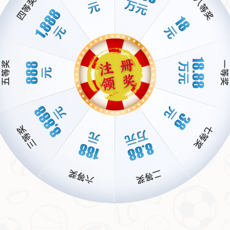
或改变体位可能加重病情，甚至导致不可逆的伤害。正确的做法是保
持患者平躺，并等待专业救援。
情绪主导行为
：队友们看到博韦倒地后，出于本能的关心而采取行
动，但这种未经训练的行为往往适得其反。
现场协调不足
：尽管最终成功救治，但在最初几分钟，现场显得有些
混乱，非专业人员的干预延误了最佳抢救时机。
这一事件提醒我们，即使是出于善意，没有科学依据的行为也可能带
来严重后果。正如一位急救专家所言：“在生命面前，好心必须有‘技
术含量’。”
从案例中学到的急救启示
类似的事件并非个例。2012年，英超联赛中法布里斯·穆安巴（Fabrice
Muamba）也曾因心脏骤停倒地，当时现场同样出现了短暂混乱，但最
终依靠专业的医疗团队和AED设备（自动体外除颤器）挽回了他的生
命。这些案例都指向一个共同点：
急救知识普及至关重要
。
对于普通人，尤其是体育从业者来说，学习基础急救技能（如CPR心