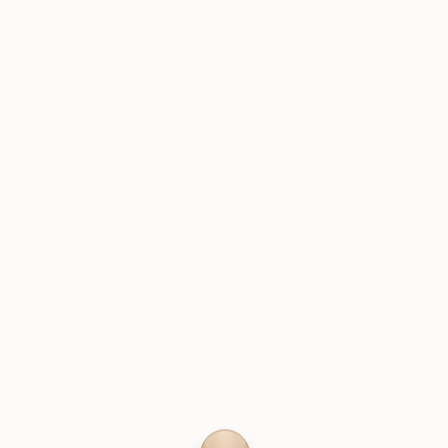
那些精彩瞬间。你会发现，这种简单的举动就能让一天都充满活力。
正如那句经典台词所说：“
足球是圆的，一切皆有可能
”。让我们带着
对未来的期待，继续支持这支伟大的队伍吧！
（文章到此结束，无需结语部分）
参考来源：
华体会体育登录入口-华体会官网 HTH Sports
上一篇：【西甲】皇马马竞1-1握手言和，小蜘蛛点球破门，姆巴佩建功追平
下一篇：官方：申花迎来19岁华裔新星王汉龙加入球队
联系问鼎娱乐APP
销售网点
留言反馈