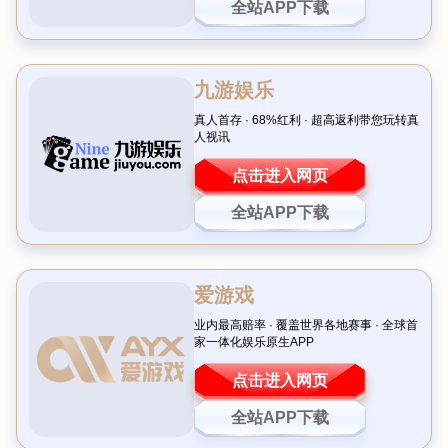
余韵的一种延续。今天，我们就以“
回味无穷
”为主题，聊聊这场比赛
背后的故事，以及官方发文的深意，带你再次感受那份激情。
一、比赛的高光时刻：胜利的余温未散
在最近的一场意甲联赛中，国际米兰展现了强大的统治力，以精准的
配合和顽强的斗志战胜对手。无论是前锋的犀利突破，还是后防线的
稳固表现，都让球迷大呼过瘾。尤其是下半场的一次关键进球，堪称
全场最佳，球员在禁区内的冷静处理和精准射门，让现场和屏幕前的
观众沸腾不已。
这场胜利
不仅仅是三分的收获，更是球队士气的一次
巨大提升。